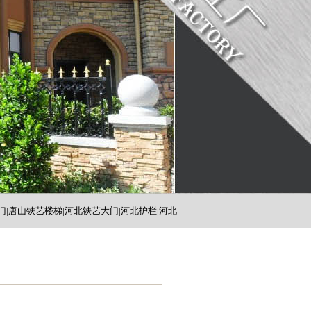
门|唐山铁艺楼梯|河北铁艺大门|河北护栏|河北